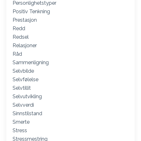
Personlighetstyper
Positiv Tenkning
Prestasjon
Redd
Redsel
Relasjoner
Råd
Sammenligning
Selvbilde
Selvfølelse
Selvtillit
Selvutvikling
Selvverdi
Sinnstilstand
Smerte
Stress
Stressmestring