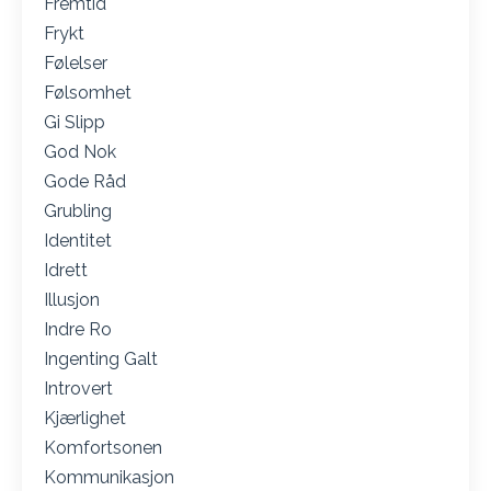
Fremtid
Frykt
Følelser
Følsomhet
Gi Slipp
God Nok
Gode Råd
Grubling
Identitet
Idrett
Illusjon
Indre Ro
Ingenting Galt
Introvert
Kjærlighet
Komfortsonen
Kommunikasjon