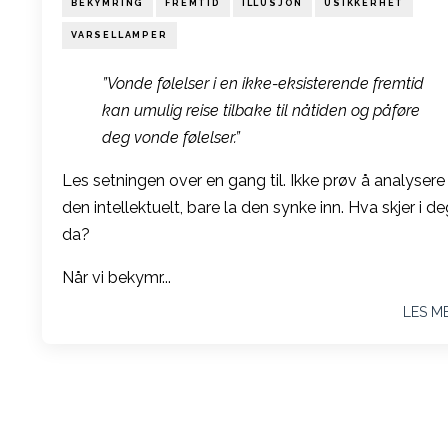
BEKYMRING
FREMTID
ILLUSJON
USIKKERHET
VARSELLAMPER
”Vonde følelser i en ikke-eksisterende fremtid
kan umulig reise tilbake til nåtiden og påføre
deg vonde følelser.”
Les setningen over en gang til. Ikke prøv å analysere
den intellektuelt, bare la den synke inn. Hva skjer i d
da?
Når vi bekymr...
LES M