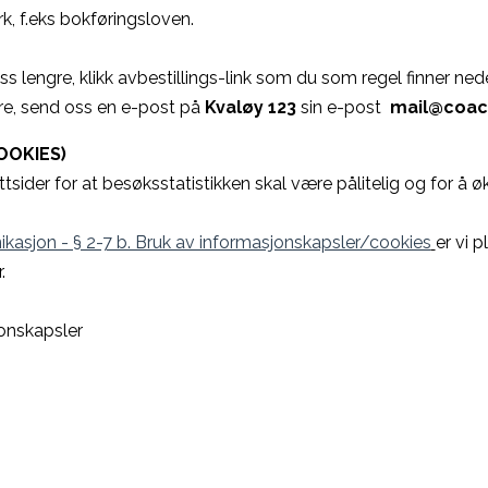
, f.eks bokføringsloven.
 lengre, klikk avbestillings-link som du som regel finner nede
stre, send oss en e-post på
Kvaløy 123
sin e-post
mail@coac
OOKIES)
sider for at besøksstatistikken skal være pålitelig og for å øk
asjon - § 2-7 b. Bruk av informasjonskapsler/cookies
er vi p
.
jonskapsler