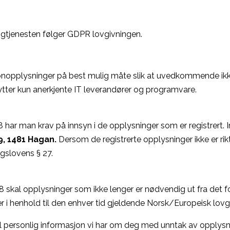
ingtjenesten følger GDPR lovgivningen.
sonopplysninger på best mulig måte slik at uvedkommende ikke 
tter kun anerkjente IT leverandører og programvare.
 har man krav på innsyn i de opplysninger som er registrert. I
9, 1481 Hagan.
Dersom de registrerte opplysninger ikke er rikt
ngslovens § 27.
 skal opplysninger som ikke lenger er nødvendig ut fra det for
i henhold til den enhver tid gjeldende Norsk/Europeisk lovg
l personlig informasjon vi har om deg med unntak av opplysning