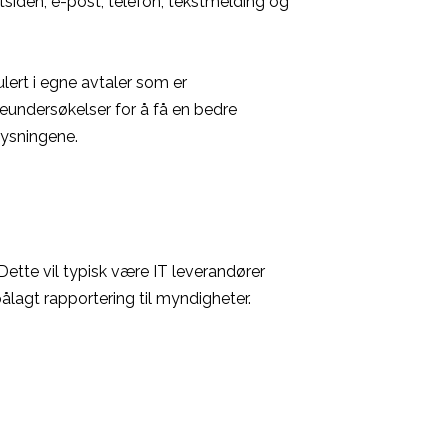
tsiden, e-post, telefon, tekstmelding og
lert i egne avtaler som er
deundersøkelser for å få en bedre
lysningene.
Dette vil typisk være IT leverandører
ålagt rapportering til myndigheter.