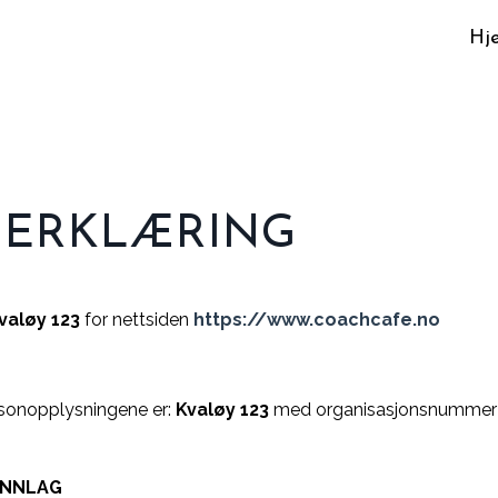
Hj
ERKLÆRING
valøy 123
for nettsiden
https://www.coachcafe.no
sonopplysningene er:
Kvaløy 123
med organisasjonsnummer
UNNLAG