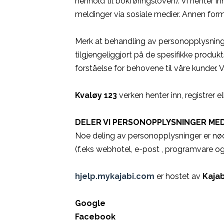
henhold til bokføringsloven). Vi henter 
meldinger via sosiale medier. Annen f
Merk at behandling av personopplysninger 
tilgjengeliggjort på de spesifikke produk
forståelse for behovene til våre kunder. 
Kvaløy 123
verken henter inn, registrer 
DELER VI PERSONOPPLYSNINGER ME
Noe deling av personopplysninger er nødv
(f.eks webhotel, e-post , programvare og
hjelp.mykajabi.com
er hostet av
Kaja
Google
Facebook