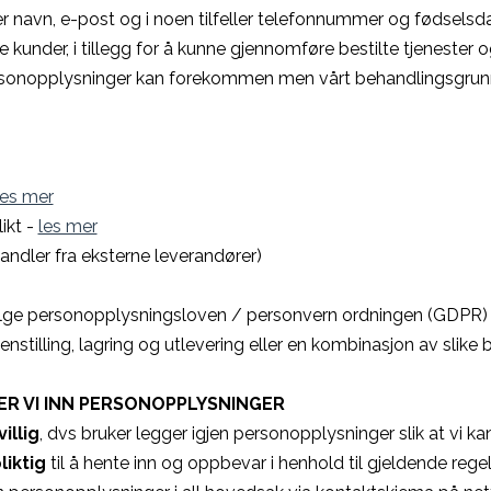
r navn, e-post og i noen tilfeller telefonnummer og fødsels
e kunder, i tillegg for å kunne gjennomføre bestilte tjenester
rsonopplysninger kan forekommen men vårt behandlingsgrunn
les mer
ikt -
les mer
andler fra eksterne leverandører)
ølge personopplysningsloven / personvern ordningen (GDPR) 
stilling, lagring og utlevering eller en kombinasjon av slike 
R VI INN PERSONOPPLYSNINGER
villig
, dvs bruker legger igjen personopplysninger slik at vi k
liktig
til å hente inn og oppbevar i henhold til gjeldende regel