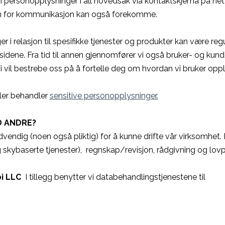
inn personopplysninger i all hovedsak via kontaktskjema på net
orm for kommunikasjon kan også forekomme.
i relasjon til spesifikke tjenester og produkter kan være regu
tsidene. Fra tid til annen gjennomfører vi også bruker- og kun
Vi vil bestrebe oss på å fortelle deg om hvordan vi bruker opp
eller behandler
sensitive personopplysninger.
D ANDRE?
endig (noen også pliktig) for å kunne drifte vår virksomhet. 
 skybaserte tjenester), regnskap/revisjon, rådgivning og lovp
bi LLC
I tillegg benytter vi databehandlingstjenestene til