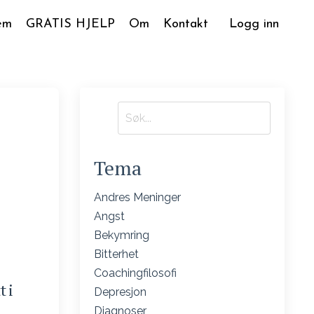
em
GRATIS HJELP
Om
Kontakt
Logg inn
Tema
Andres Meninger
Angst
Bekymring
Bitterhet
Coachingfilosofi
t i
Depresjon
Diagnoser