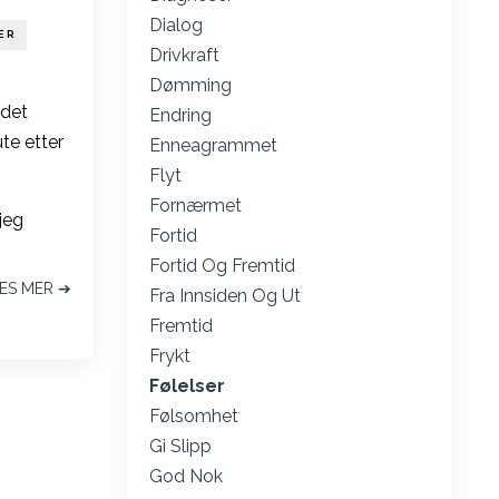
Dialog
ER
Drivkraft
Dømming
 det
Endring
te etter
Enneagrammet
Flyt
Fornærmet
jeg
Fortid
Fortid Og Fremtid
ES MER ➔
Fra Innsiden Og Ut
Fremtid
Frykt
Følelser
Følsomhet
Gi Slipp
God Nok