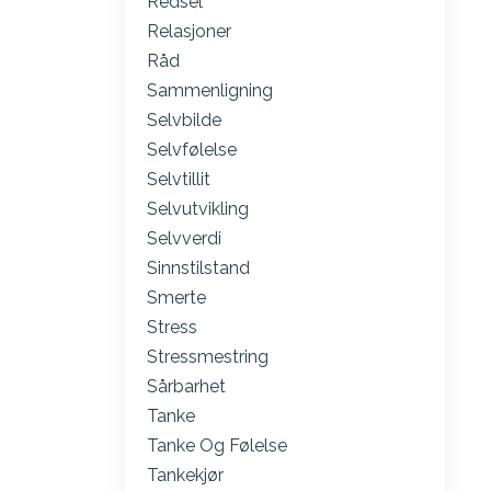
Redsel
Relasjoner
Råd
Sammenligning
Selvbilde
Selvfølelse
Selvtillit
Selvutvikling
Selvverdi
Sinnstilstand
Smerte
Stress
Stressmestring
Sårbarhet
Tanke
Tanke Og Følelse
Tankekjør