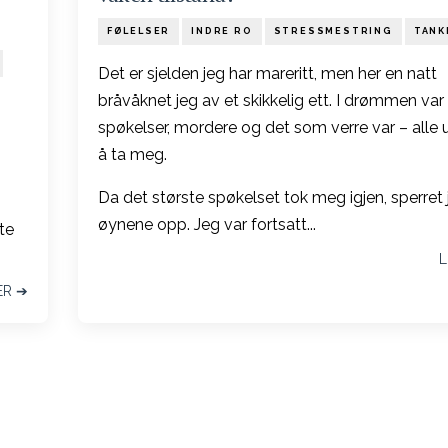
FØLELSER
INDRE RO
STRESSMESTRING
TANK
Det er sjelden jeg har mareritt, men her en natt
bråvåknet jeg av et skikkelig ett. I drømmen var
spøkelser, mordere og det som verre var – alle u
å ta meg.
Da det største spøkelset tok meg igjen, sperret 
øynene opp. Jeg var fortsatt...
te
L
ER ➔